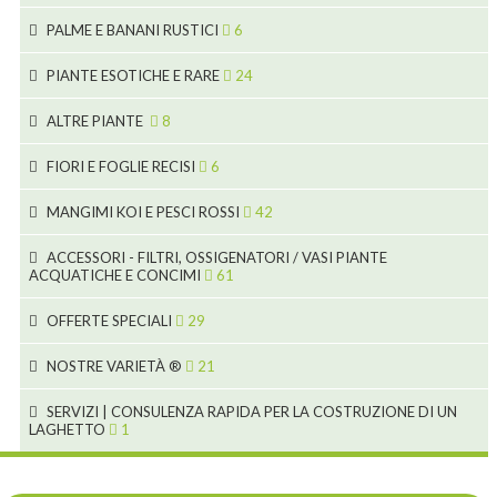
53
9
4
5
10
PALME E BANANI RUSTICI
6
7
5
6
12
3
PIANTE ESOTICHE E RARE
24
9
3
3
19
ALTRE PIANTE
8
2
4
6
FIORI E FOGLIE RECISI
6
2
2
MANGIMI KOI E PESCI ROSSI
42
5
1
9
28
ACCESSORI - FILTRI, OSSIGENATORI / VASI PIANTE
ACQUATICHE E CONCIMI
61
1
9
19
10
OFFERTE SPECIALI
29
2
2
10
18
1
NOSTRE VARIETÀ ®
21
7
4
1
SERVIZI | CONSULENZA RAPIDA PER LA COSTRUZIONE DI UN
LAGHETTO
1
4
4