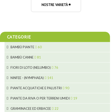
NOSTRE VARIETÀ ®
CATEGORIE
BAMBÙ PIANTE
60
5
BAMBÙ CANNE
81
15
5
FIORI DI LOTO (NELUMBO)
76
11
7
7
NINFEE - (NYMPHAEA)
141
6
5
25
4
PIANTE ACQUATICHE E PALUSTRI
90
6
6
20
24
8
PIANTE DA RIVA O PER TERRENI UMIDI
19
9
5
24
46
70
8
15
GRAMINACEE ED ERBACEE
22
11