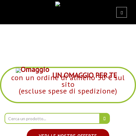
UN OMAGGIO PER TE
con un ordine di almeno 50 € sul
sito
(escluse spese di spedizione)