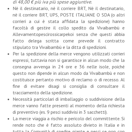
di 48,00 € più iva più spese aggiuntive.
Nè il destinatario, nè il corriere BRT, Nè il destinatario,
nè il corriere BRT, UPS, POSTE ITALIANE O SDA (o altri
corrieri a cui è stata affidata la spedizione) hanno
facoltà di gestire il collo spedito da Vivaibambù e
Allevamentopescirossicarpekoi senza che questi abbia
fatto delega scritta come prevede il contratto
stipulato tra Vivaibambù e la ditta di spedizioni.
Per la spedizione della merce vengono utilizzati corrieri
espressi, tuttavia non si garantisce in alcun modo che la
consegna avvenga in 24 ore e 36 nelle isole, poiché
questo non dipende in alcun modo da Vivaibambù e non
costituisce pertanto motivo di reclamo o di recesso. Al
fine di evitare disagi si consiglia di consultare il
tracciamento della spedizione.
Necessità particolari di imballaggio o suddivisione della
merce vanno fatte presenti al momento della richiesta
di preventivo (es. 9 pesci suddivisi in 3 sacchetti).
La merce viaggia a rischio e pericolo del committente. Si
rende noto che è fatto assoluto divieto in Italia e in
tutta la Comunità di spedire piante e pesci se non con